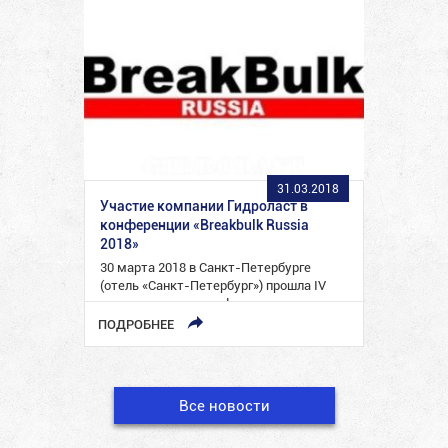
31.03.2018
Участие компании Гидроласт в
конференции «Breakbulk Russia
2018»
30 марта 2018 в Санкт-Петербурге
(отель «Санкт-Петербург») прошла IV
международная конференция
BREAKBULK RUSSIA 2018, которая была
ПОДРОБНЕЕ
посвящена логистике негабаритных и…
Все новости