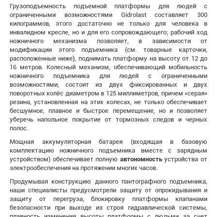
Грузоподъемность подъемной платформы для людей с
ограниченными возможностями Gidrolast составляет 300
килограммов, этого достаточно не только для человека в
инвалидном кресле, но и для его сопровождающего; рабочий ход
ножничного механизма позволяет, в зависимости от
модификации этого подъемника (см. товарные карточки,
расположенные ниже), поднимать платформу на высоту от 12 до
16 метров. Колесный механизм, обеспечивающий мобильность
ножничного подъемника для людей с ограниченными
возможностями, состоит из двух фиксированных и двух
поворотных колёс диаметром в 125 миллиметров, причем «серая»
резина, установленная на этих колесах, не только обеспечивает
бесшумное, плавное и быстрое перемещение, но и позволяет
уберечь напольное покрытие от тормозных следов и черных
полос.
Мощная аккумуляторная батарея (входящая в базовую
комплектацию ножничного подъемника вместе с зарядным
устройством) обеспечивает полную
автономность
устройства от
электрообеспечения на протяжении многих часов.
Продумывая конструкцию данного пантографного подъемника,
наши специалисты предусмотрели защиту от опрокидывания и
защиту от перегруза, блокировку платформы клапанами
безопасности при выходе из строя гидравлической системы,
плавность изменения высоты платформы с людьми за счет