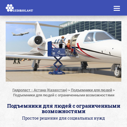
Toggl
naviga
Гидроласт - Астана (Казахстан)
>
Подъемники для людей
>
Подъемники для людей с ограниченными возможностями
Подъемники для людей с ограниченными
возможностями
Простое решение для социальных нужд