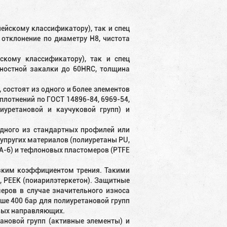
ейскому классификатору), так и спец
 отклонение по диаметру H8, чистота
кому классификатору), так и спец
хностной закалки до 60HRC, толщина
состоят из одного и более элементов
лотнений по ГОСТ 14896-84, 6969-54,
иуретановой и каучуковой групп) и
дного из стандартных профилей или
 упругих материалов (полиуретаны PU,
PA-6) и тефлоновых пластомеров (PTFE
зким коэффициентом трения. Такими
, PEEK (поиарилэтеркетон). Защитные
еров в случае значительного износа
ше 400 бар для полиуретановой групп
овых направляющих.
ановой групп (активные элементы) и