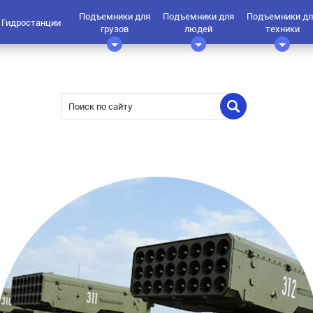
Подъемники для
Подъемники для
Подъемники дл
Гидростанции
грузов
людей
техники