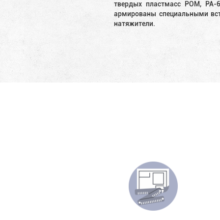
твердых пластмасс POM, PA-
армированы специальными вст
натяжители.