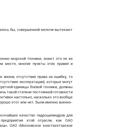
залось бы, совершенной мелочи вытекают
оенно-морской техники, знают это не из
ом месте, многие пункты этих правил и
 жизни, отсутствие права на ошибку, то
отсутствия эксплуатации), которые могут
кретной единицы боевой техники, должны
тичь такой степени постоянной готовности
ективен настолько, насколько это вообще
орошо этот или нет, были именно военно-
ысочайшее качество гидроцилиндров для
 предприятия этой отрасли, как ОАО
д», ОАО «Московское конструкторское