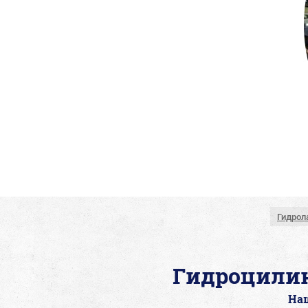
Гидрол
Гидроцили
На