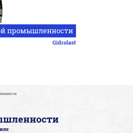
ой промышленности
Gidrolast
ленности
ышленности
иях