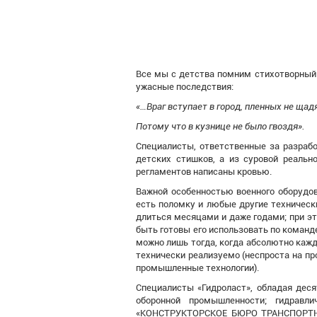
Все мы с детства помним стихотворный 
ужасные последствия:
«…Враг вступает в город, пленных не щадя
Потому что в кузнице не было гвоздя».
Специалисты, ответственные за разрабо
детских стишков, а из суровой реальн
регламентов написаны кровью.
Важной особенностью военного оборудов
есть поломку и любые другие технически
длиться месяцами и даже годами; при э
быть готовы его использовать по команде
можно лишь тогда, когда абсолютно кажд
технически реализуемо (неспроста на пр
промышленные технологии).
Специалисты «Гидроласт», обладая дес
оборонной промышленности; гидравл
«КОНСТРУКТОРСКОЕ БЮРО ТРАНСПОРТНОГ