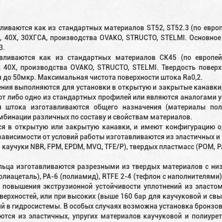
иваются как из стандартных материалов ST52, ST52.3 (по европ
, 40X, 30ХГСА, производства OVAKO, STRUCTO, STELMI. Основное
3.
ливаются как из стандартных материалов CK45 (по европейс
 40X, производства OVAKO, STRUCTO, STELMI. Твердость повер
 до 50мкр. Максимальная чистота поверхности штока Ra0,2.
ия выполняются для установки в открытую и закрытые канавки, 
т либо одно из стандартных профилей или являются аналогами уп
ия штока изготавливаются общего назначения (материалы пол
мбинации различных по составу и свойствам материалов.
ся в открытую или закрытую канавки, и имеют конфигурацию о
зависимости от условий работы изготавливаются из эластичных и
, каучуки NBR, FPM, EPDM, MVQ, TFE/P), твердых пластмасс (POM, 
ьца изготавливаются разрезными из твердых материалов с ни
иацеталь), PA-6 (полиамид), RTFE 2-4 (тефлон с наполнителями)
повышения экструзионной устойчивости уплотнений из эластом
ерхностей, или при высоких (выше 160 бар для каучуковой и свы
ий в гидросистемы. В особых случаях возможна установка бронз
ются из эластичных, упругих материалов каучуковой и полиурет