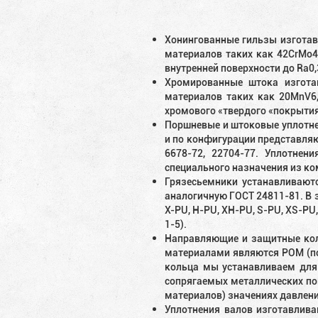
Хонингованные гильзы изготавл
материалов таких как 42CrMo4
внутренней поверхности до Ra0,
Хромированные штока изготав
материалов таких как 20MnV6,
хромового «твердого «покрытия
Поршневые и штоковые уплотнен
и по конфигурации представляю
6678-72, 22704-77. Уплотнен
специального назначения из ко
Грязесьемники устанавливают
аналогичную ГОСТ 24811-81. В 
X-PU, H-PU, XH-PU, S-PU, XS-PU
1-5).
Направляющие и защитные кол
материалами являются POM (пол
кольца мы устанавливаем для 
сопрягаемых металлических пов
материалов) значениях давлен
Уплотнения валов изготавлива