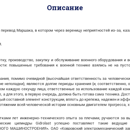
Описание
перевод Маршака, в котором через вереницу неприятностей из-за, ка
,
тку, производство, закупку и обслуживание военного оборудования и в
ости: повышенные требования к военной технике взялись не на пуст
ания, помимо очевидной (высочайшая ответственность за человеческие
е неполадки), являются долгие периоды хранения (и, соответственно, 
том каждую секунду лица, ответственные за использование каждой кон
, а для этого, в первую очередь, должна быть готова сама техника. Дос
ый составной элемент конструкции, вплоть до крепежа, надежен и эфф
отяжении всей человеческой истории основным двигателем прогресса, х
ятками лет инженерно-технического опыта за плечами, ручаются за в
ические цилиндры Gidrolast успешно поставляют такие ведущие
О МАШИНОСТРОЕНИЯ», ОАО «Ковровский электромеханический заво